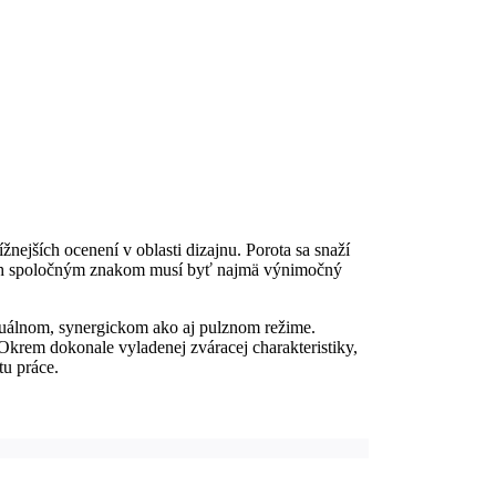
ejších ocenení v oblasti dizajnu. Porota sa snaží
le ich spoločným znakom musí byť najmä výnimočný
nuálnom, synergickom ako aj pulznom režime.
krem dokonale vyladenej zváracej charakteristiky,
tu práce.