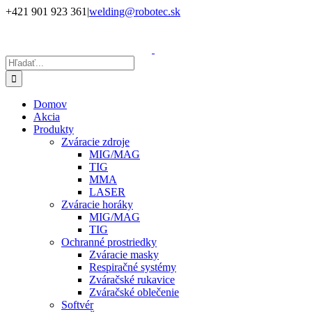
Skip
+421 901 923 361
|
welding@robotec.sk
to
Facebook
Instagram
YouTube
LinkedIn
X
content
Hľadať:
Domov
Akcia
Produkty
Zváracie zdroje
MIG/MAG
TIG
MMA
LASER
Zváracie horáky
MIG/MAG
TIG
Ochranné prostriedky
Zváracie masky
Respiračné systémy
Zváračské rukavice
Zváračské oblečenie
Softvér