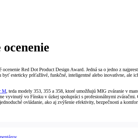
e ocenenie
cenenie Red Dot Product Design Award. Jedná sa o jedno z najprestížn
u byť esteticky príťažlivé, funkčné, inteligentné alebo inovatívne, a
r M
, teda modely 353, 355 a 358, ktoré umožňujú MIG zváranie v ma
 vyvinutý vo Fínsku v úzkej spolupráci s profesionálnymi zváračmi. O
ednoduché ovládanie, ako aj zvýšenie efektivity, bezpečnosti a komfor
mentárov