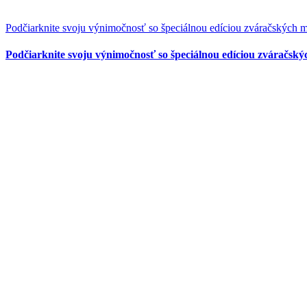
Podčiarknite svoju výnimočnosť so špeciálnou edíciou zváračských 
Podčiarknite svoju výnimočnosť so špeciálnou edíciou zváračský