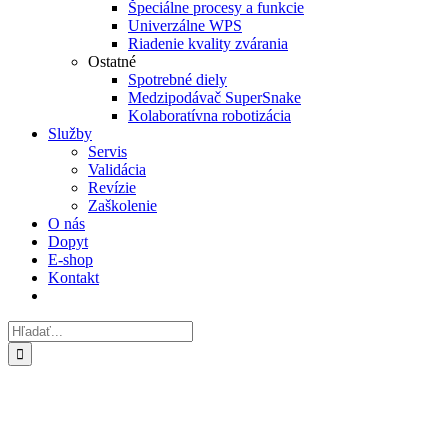
Špeciálne procesy a funkcie
Univerzálne WPS
Riadenie kvality zvárania
Ostatné
Spotrebné diely
Medzipodávač SuperSnake
Kolaboratívna robotizácia
Služby
Servis
Validácia
Revízie
Zaškolenie
O nás
Dopyt
E-shop
Kontakt
Hľadať:
Zobraziť
väčší
obrázok