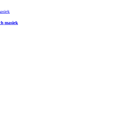
masiek
ch masiek