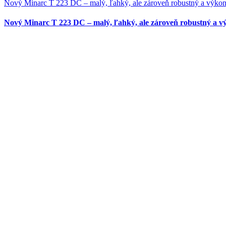
Nový Minarc T 223 DC – malý, ľahký, ale zároveň robustný a výko
Nový Minarc T 223 DC – malý, ľahký, ale zároveň robustný a 