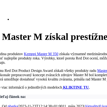
Master M získal prestížn
dina produktov
Kemppi Master M 350
získala významné medzinárodné o
jsť najlepšie produkty roka. Výrobky, ktoré porota Red Dot ocení, môž
ajn.
nu Red Dot Product Design Award získali všetky produkty radu
Maste
konale prepracovaný koncept zváracích zdrojov Master M bol kompletne
orá umožňuje dosiahnuť vysokú kvalitu zvárania, prináša rad Master M j
e viac informácií o jednotlivých modeloch
KLIKTINE TU
.
ieľaj článok na:
Od
pbarka
|
2023-11-23T12:14:38+01:00
11. mája 2023
|
Aktuality
|
0 ko