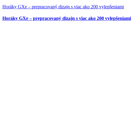
Horáky GXe – prepracovaný dizajn s viac ako 200 vylepšeniami
Horáky GXe – prepracovaný dizajn s viac ako 200 vylepšeniami