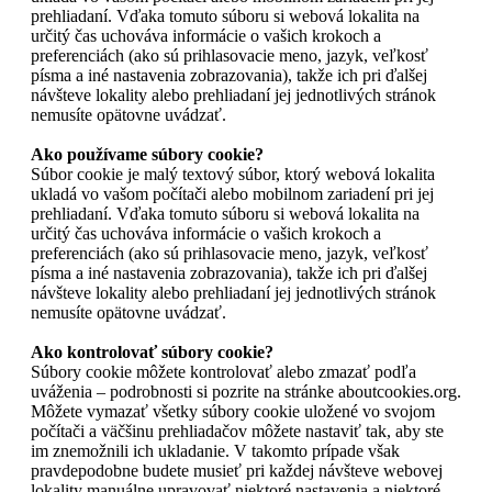
prehliadaní. Vďaka tomuto súboru si webová lokalita na
určitý čas uchováva informácie o vašich krokoch a
preferenciách (ako sú prihlasovacie meno, jazyk, veľkosť
písma a iné nastavenia zobrazovania), takže ich pri ďalšej
návšteve lokality alebo prehliadaní jej jednotlivých stránok
nemusíte opätovne uvádzať.
Ako používame súbory cookie?
Súbor cookie je malý textový súbor, ktorý webová lokalita
ukladá vo vašom počítači alebo mobilnom zariadení pri jej
prehliadaní. Vďaka tomuto súboru si webová lokalita na
určitý čas uchováva informácie o vašich krokoch a
preferenciách (ako sú prihlasovacie meno, jazyk, veľkosť
písma a iné nastavenia zobrazovania), takže ich pri ďalšej
návšteve lokality alebo prehliadaní jej jednotlivých stránok
nemusíte opätovne uvádzať.
Ako kontrolovať súbory cookie?
Súbory cookie môžete kontrolovať alebo zmazať podľa
uváženia – podrobnosti si pozrite na stránke aboutcookies.org.
Môžete vymazať všetky súbory cookie uložené vo svojom
počítači a väčšinu prehliadačov môžete nastaviť tak, aby ste
im znemožnili ich ukladanie. V takomto prípade však
pravdepodobne budete musieť pri každej návšteve webovej
lokality manuálne upravovať niektoré nastavenia a niektoré