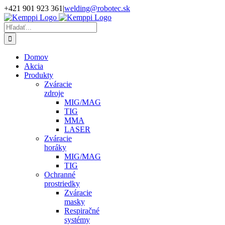
Skip
+421 901 923 361
|
welding@robotec.sk
to
Facebook
Instagram
YouTube
LinkedIn
X
content
Hľadať:
Domov
Akcia
Produkty
Zváracie
zdroje
MIG/MAG
TIG
MMA
LASER
Zváracie
horáky
MIG/MAG
TIG
Ochranné
prostriedky
Zváracie
masky
Respiračné
systémy