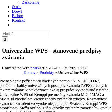
Zaškolenie
O nás
Dopyt
E-shop
Kontakt
Hľadať:
Univerzálne WPS - stanovené predpisy
zvárania
Univerzálne WPS
pbarka
2021-08-10T13:12:05+02:00
Domov
»
Produkty
»
Univerzálne WPS
Pre naplnenie požiadaviek kladených normou STN EN 1090-2,
ponúkame balíky univerzálnych postupov zvárania (WPS) určených
tak pre zváranie v prevádzkach ako aj pre práce vykonávané v teréne.
Univerzálne WPS od Kemppi pre metódy zvárania MIG / MAG a
MMA sú vhodné pre všetky značky zváracích zdrojov. Rozmanitosť
zváracích zariadení vo výrobe nie je pre používateľov Kemppi WPS
problémom. Môžu byť použité s každým zváracím zariadením, ktoré je