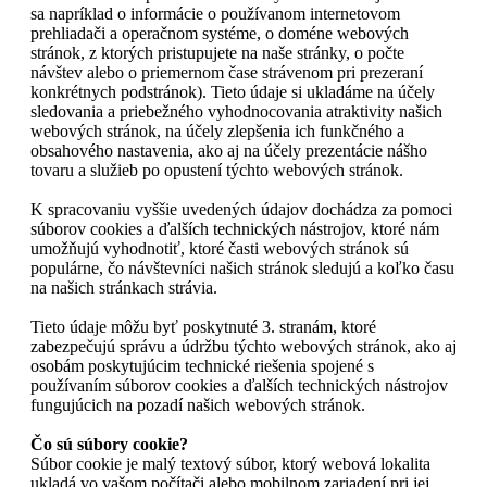
sa napríklad o informácie o používanom internetovom
prehliadači a operačnom systéme, o doméne webových
stránok, z ktorých pristupujete na naše stránky, o počte
návštev alebo o priemernom čase strávenom pri prezeraní
konkrétnych podstránok). Tieto údaje si ukladáme na účely
sledovania a priebežného vyhodnocovania atraktivity našich
webových stránok, na účely zlepšenia ich funkčného a
obsahového nastavenia, ako aj na účely prezentácie nášho
tovaru a služieb po opustení týchto webových stránok.
K spracovaniu vyššie uvedených údajov dochádza za pomoci
súborov cookies a ďalších technických nástrojov, ktoré nám
umožňujú vyhodnotiť, ktoré časti webových stránok sú
populárne, čo návštevníci našich stránok sledujú a koľko času
na našich stránkach strávia.
Tieto údaje môžu byť poskytnuté 3. stranám, ktoré
zabezpečujú správu a údržbu týchto webových stránok, ako aj
osobám poskytujúcim technické riešenia spojené s
používaním súborov cookies a ďalších technických nástrojov
fungujúcich na pozadí našich webových stránok.
Čo sú súbory cookie?
Súbor cookie je malý textový súbor, ktorý webová lokalita
ukladá vo vašom počítači alebo mobilnom zariadení pri jej