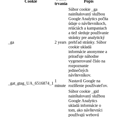
Cookie
Popis
trvania
Súbor cookie _ga
nainštalovaný službou
Google Analytics počíta
údaje o návštevníkoch,
reláciách a kampaniach
a tiež sleduje používanie
stránky pre analytický
_ga
2 years
prehľad stránky. Súbor
cookie ukladá
informácie anonymne a
priraďuje náhodne
vygenerované číslo na
rozpoznanie
jedinečných
návštevníkov.
1
Nastavil Google na
_gat_gtag_UA_6516874_1
minute
rozlíšenie používateľov.
Súbor cookie _gid
nainštalovaný službou
Google Analytics
ukladá informácie o
tom, ako návštevníci
používajú webovú