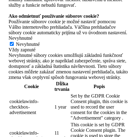
služby a funkcie nebudú fungovať.
Ako odmietnuť používanie súborov cookie?
Používanie súborov cookie je možné nastaviť pomocou
Vášho internetového prehliadača. Väčšina prehliadačov
súbory cookie automaticky prijíma už vo úvodnom nastavení.
Nevyhnutné
Nevyhnutné
Vždy zapnuté
Nevyhnutné súbory cookies umožňujú základnú funkčnosť
webovej stránky, ako je napríklad zabezpečenie, správa siete,
dostupnosť a základná štatistika návštevnosti. Tieto súbory
cookies môžete zakázať zmenou nastavení prehliadača, takáto
zmena však ovplyvní spôsob fungovania webovej stránky.
Dĺžka
Cookie
Popis
trvania
Set by the GDPR Cookie
cookielawinfo-
Consent plugin, this cookie is
checkbox-
1 year
used to record the user
advertisement
consent for the cookies in the
"Advertisement" category .
This cookie is set by GDPR
Cookie Consent plugin. The
cookielawinfo-
11
cookie is used to store the