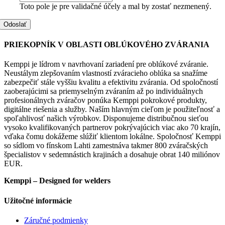
Toto pole je pre validačné účely a mal by zostať nezmenený.
PRIEKOPNÍK V OBLASTI OBLÚKOVÉHO ZVÁRANIA
Kemppi je lídrom v navrhovaní zariadení pre oblúkové zváranie.
Neustálym zlepšovaním vlastností zváracieho oblúka sa snažíme
zabezpečiť stále vyššiu kvalitu a efektivitu zvárania. Od spoločností
zaoberajúcimi sa priemyselným zváraním až po individuálnych
profesionálnych zváračov ponúka Kemppi pokrokové produkty,
digitálne riešenia a služby. Naším hlavným cieľom je použiteľnosť a
spoľahlivosť našich výrobkov. Disponujeme distribučnou sieťou
vysoko kvalifikovaných partnerov pokrývajúcich viac ako 70 krajín,
vďaka čomu dokážeme slúžiť klientom lokálne. Spoločnosť Kemppi
so sídlom vo fínskom Lahti zamestnáva takmer 800 zváračských
špecialistov v sedemnástich krajinách a dosahuje obrat 140 miliónov
EUR.
Kemppi – Designed for welders
Užitočné informácie
Záručné podmienky