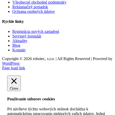
Všeobecné obchodné podmienky
Reklamačný poriadok
Ochrana osobných údajov
Rýchle linky
Registrácia nových zariadení
Servisný formulár
Aktuality
Blog
Kontakt
Copyright © 2026 robotec, s.r.o. | All Rights Reserved | Powered by
WordPress
Facebook
Instagram
YouTube
LinkedIn
X
Page load link
Close
Používanie súborov cookies
Pri návšteve týchto webových stránok dochádza k
automatickému spracovaniu niektorých vašich údajov. Jedná