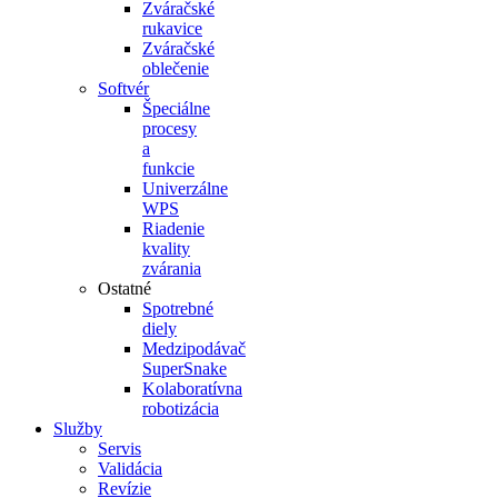
Zváračské
rukavice
Zváračské
oblečenie
Softvér
Špeciálne
procesy
a
funkcie
Univerzálne
WPS
Riadenie
kvality
zvárania
Ostatné
Spotrebné
diely
Medzipodávač
SuperSnake
Kolaboratívna
robotizácia
Služby
Servis
Validácia
Revízie