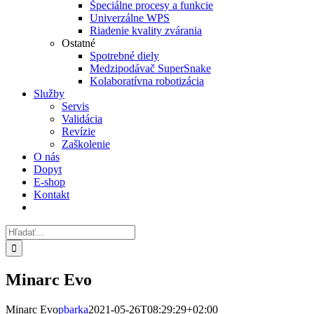
Špeciálne procesy a funkcie
Univerzálne WPS
Riadenie kvality zvárania
Ostatné
Spotrebné diely
Medzipodávač SuperSnake
Kolaboratívna robotizácia
Služby
Servis
Validácia
Revízie
Zaškolenie
O nás
Dopyt
E-shop
Kontakt
Hľadať:
Minarc Evo
Minarc Evo
pbarka
2021-05-26T08:29:29+02:00