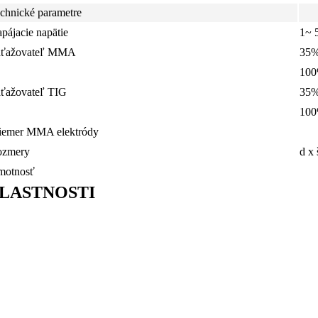
chnické parametre
pájacie napätie
1~ 
aťažovateľ MMA
35
10
ťažovateľ TIG
35
10
iemer MMA elektródy
ozmery
d x 
motnosť
LASTNOSTI