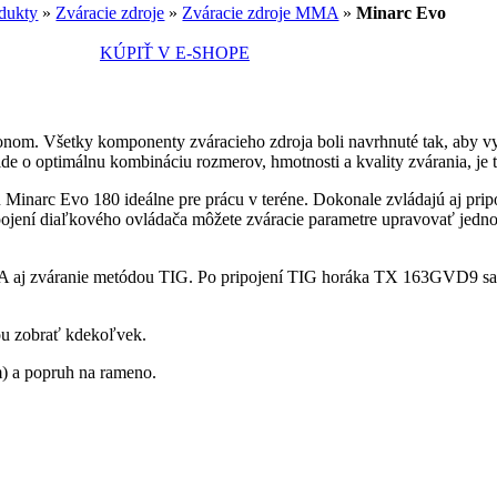
dukty
»
Zváracie zdroje
»
Zváracie zdroje MMA
»
Minarc Evo
KÚPIŤ V E-SHOPE
nom. Všetky komponenty zváracieho zdroja boli navrhnuté tak, aby vy
 o optimálnu kombináciu rozmerov, hmotnosti a kvality zvárania, je te
ú Minarc Evo 180 ideálne pre prácu v teréne. Dokonale zvládajú aj pri
ripojení diaľkového ovládača môžete zváracie parametre upravovať jedn
aj zváranie metódou TIG. Po pripojení TIG horáka TX 163GVD9 sa zo
bou zobrať kdekoľvek.
m) a popruh na rameno.