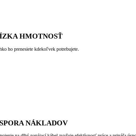
ÍZKA HMOTNOSŤ
hko ho prenesiete kdekoľvek potrebujete.
SPORA NÁKLADOV
ipojenie na dlhý napájací kábel zvyšuje efektívnosť práce a prináša úsp