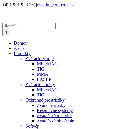
Skip
+421 901 923 361
|
welding@robotec.sk
to
Facebook
Instagram
YouTube
LinkedIn
X
content
Hľadať:
Domov
Akcia
Produkty
Zváracie zdroje
MIG/MAG
TIG
MMA
LASER
Zváracie horáky
MIG/MAG
TIG
Ochranné prostriedky
Zváracie masky
Respiračné systémy
Zváračské rukavice
Zváračské oblečenie
Softvér