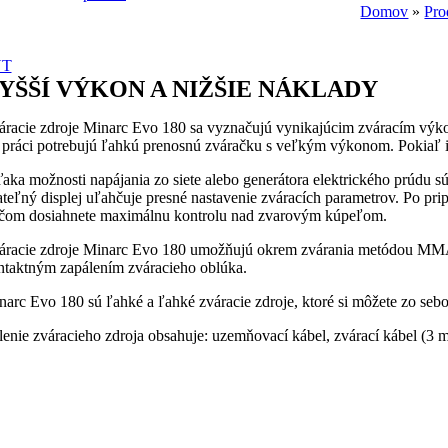
Domov
»
Pro
YT
YŠŠÍ VÝKON A NIŽŠIE NÁKLADY
áracie zdroje Minarc Evo 180 sa vyznačujú vynikajúcim zváracím výko
i práci potrebujú ľahkú prenosnú zváračku s veľkým výkonom. Pokiaľ ide
aka možnosti napájania zo siete alebo generátora elektrického prúdu s
tateľný displej uľahčuje presné nastavenie zváracích parametrov. Po p
ičom dosiahnete maximálnu kontrolu nad zvarovým kúpeľom.
áracie zdroje Minarc Evo 180 umožňujú okrem zvárania metódou MMA 
ntaktným zapálením zváracieho oblúka.
narc Evo 180 sú ľahké a ľahké zváracie zdroje, ktoré si môžete zo se
lenie zváracieho zdroja obsahuje: uzemňovací kábel, zvárací kábel (3 