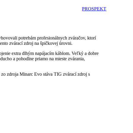
PROSPEKT
hovovali potrebám profesionálnych zváračov, ktorí
nto zvárací zdroj na špičkovej úrovni.
pojenie extra dlhým napájacím káblom. Veľký a dobre
oducho a pohodlne priamo na mieste zvárania,
 zdroja Minarc Evo stáva TIG zvárací zdroj s