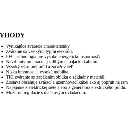
ÝHODY
Vynikajúce zváracie charakteristiky.
Zváranie so všetkými typmi elektród.
PFC technológia pre vysokú energetickú úspornosť.
Navrhnutý pre prácu aj s dlhým napájacím káblom.
Vysoký výstupný prúd a zaťažovateľ.
Nízka hmotnosť a vysoká mobilita.
TIG zváranie so zapálením oblúka o základný materiál.
Zostava obsahuje zvárací a uzemňovací kábel ako aj popruh na ram
Napájanie z elektrickej siete alebo z generátora elektrického prúdu.
Možnosť regulácie s diaľkovým ovládačom.