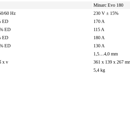
Minarc Evo 180
50/60 Hz
230 V ± 15%
% ED
170 A
0% ED
115 A
% ED
180 A
0% ED
130 A
1,5…4,0 mm
š x v
361 x 139 x 267 m
5,4 kg