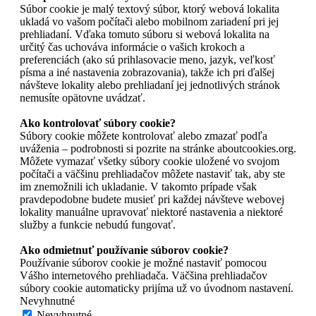
Súbor cookie je malý textový súbor, ktorý webová lokalita
ukladá vo vašom počítači alebo mobilnom zariadení pri jej
prehliadaní. Vďaka tomuto súboru si webová lokalita na
určitý čas uchováva informácie o vašich krokoch a
preferenciách (ako sú prihlasovacie meno, jazyk, veľkosť
písma a iné nastavenia zobrazovania), takže ich pri ďalšej
návšteve lokality alebo prehliadaní jej jednotlivých stránok
nemusíte opätovne uvádzať.
Ako kontrolovať súbory cookie?
Súbory cookie môžete kontrolovať alebo zmazať podľa
uváženia – podrobnosti si pozrite na stránke aboutcookies.org.
Môžete vymazať všetky súbory cookie uložené vo svojom
počítači a väčšinu prehliadačov môžete nastaviť tak, aby ste
im znemožnili ich ukladanie. V takomto prípade však
pravdepodobne budete musieť pri každej návšteve webovej
lokality manuálne upravovať niektoré nastavenia a niektoré
služby a funkcie nebudú fungovať.
Ako odmietnuť používanie súborov cookie?
Používanie súborov cookie je možné nastaviť pomocou
Vášho internetového prehliadača. Väčšina prehliadačov
súbory cookie automaticky prijíma už vo úvodnom nastavení.
Nevyhnutné
Nevyhnutné