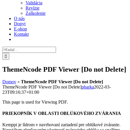
Validácia
Revízie
Zaškolenie
O nás
Dopyt
E-shop
Kontakt
Hľadať:
ThemeNcode PDF Viewer [Do not Delete]
Domov
»
ThemeNcode PDF Viewer [Do not Delete]
ThemeNcode PDF Viewer [Do not Delete]
pbarka
2022-03-
23T09:16:37+01:00
This page is used for Viewing PDF.
PRIEKOPNÍK V OBLASTI OBLÚKOVÉHO ZVÁRANIA
Kemppi je lídrom v navrhovaní zariadení pre oblúkové zváranie.
Neustálym zlepšovaním vlastností zváracieho oblúka sa snažíme