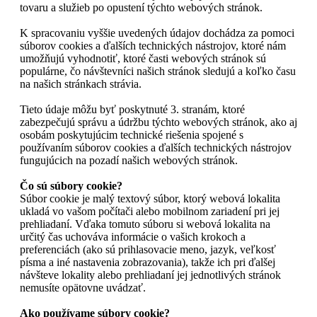
tovaru a služieb po opustení týchto webových stránok.
K spracovaniu vyššie uvedených údajov dochádza za pomoci
súborov cookies a ďalších technických nástrojov, ktoré nám
umožňujú vyhodnotiť, ktoré časti webových stránok sú
populárne, čo návštevníci našich stránok sledujú a koľko času
na našich stránkach strávia.
Tieto údaje môžu byť poskytnuté 3. stranám, ktoré
zabezpečujú správu a údržbu týchto webových stránok, ako aj
osobám poskytujúcim technické riešenia spojené s
používaním súborov cookies a ďalších technických nástrojov
fungujúcich na pozadí našich webových stránok.
Čo sú súbory cookie?
Súbor cookie je malý textový súbor, ktorý webová lokalita
ukladá vo vašom počítači alebo mobilnom zariadení pri jej
prehliadaní. Vďaka tomuto súboru si webová lokalita na
určitý čas uchováva informácie o vašich krokoch a
preferenciách (ako sú prihlasovacie meno, jazyk, veľkosť
písma a iné nastavenia zobrazovania), takže ich pri ďalšej
návšteve lokality alebo prehliadaní jej jednotlivých stránok
nemusíte opätovne uvádzať.
Ako používame súbory cookie?