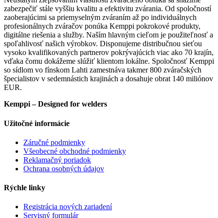
zabezpečiť stále vyššiu kvalitu a efektivitu zvárania. Od spoločností
zaoberajúcimi sa priemyselným zváraním až po individuálnych
profesionálnych zváračov ponúka Kemppi pokrokové produkty,
digitálne riešenia a služby. Naším hlavným cieľom je použiteľnosť a
spoľahlivosť našich výrobkov. Disponujeme distribučnou sieťou
vysoko kvalifikovaných partnerov pokrývajúcich viac ako 70 krajín,
vďaka čomu dokážeme slúžiť klientom lokálne. Spoločnosť Kemppi
so sídlom vo fínskom Lahti zamestnáva takmer 800 zváračských
špecialistov v sedemnástich krajinách a dosahuje obrat 140 miliónov
EUR.
Kemppi – Designed for welders
Užitočné informácie
Záručné podmienky
Všeobecné obchodné podmienky
Reklamačný poriadok
Ochrana osobných údajov
Rýchle linky
Registrácia nových zariadení
Servisný formulár