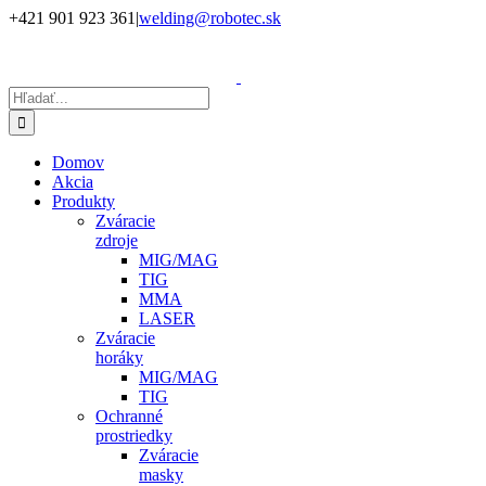
Skip
+421 901 923 361
|
welding@robotec.sk
to
Facebook
Instagram
YouTube
LinkedIn
X
content
Hľadať:
Domov
Akcia
Produkty
Zváracie
zdroje
MIG/MAG
TIG
MMA
LASER
Zváracie
horáky
MIG/MAG
TIG
Ochranné
prostriedky
Zváracie
masky