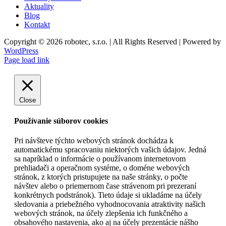
Aktuality
Blog
Kontakt
Copyright © 2026 robotec, s.r.o. | All Rights Reserved | Powered by
WordPress
Facebook
Instagram
YouTube
LinkedIn
X
Page load link
Close
Používanie súborov cookies
Pri návšteve týchto webových stránok dochádza k
automatickému spracovaniu niektorých vašich údajov. Jedná
sa napríklad o informácie o používanom internetovom
prehliadači a operačnom systéme, o doméne webových
stránok, z ktorých pristupujete na naše stránky, o počte
návštev alebo o priemernom čase strávenom pri prezeraní
konkrétnych podstránok). Tieto údaje si ukladáme na účely
sledovania a priebežného vyhodnocovania atraktivity našich
webových stránok, na účely zlepšenia ich funkčného a
obsahového nastavenia, ako aj na účely prezentácie nášho