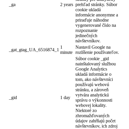
_ga
2 years
prehľad stránky. Súbor
cookie ukladá
informácie anonymne a
priraďuje náhodne
vygenerované číslo na
rozpoznanie
jedinečných
návštevníkov.
1
Nastavil Google na
_gat_gtag_UA_6516874_1
minute
rozlíšenie používateľov.
Súbor cookie _gid
nainštalovaný službou
Google Analytics
ukladá informácie o
tom, ako návštevníci
používajú webovú
stránku, a zároveň
vytvára analytickú
_gid
1 day
správu o výkonnosti
webovej lokality.
Niektoré zo
zhromažďovaných
údajov zahŕňajú počet
návštevníkov, ich zdroj