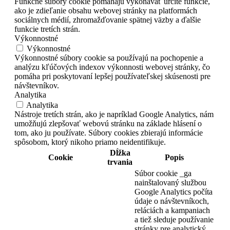
Funkčné súbory cookie pomáhajú vykonávať určité funkcie,
ako je zdieľanie obsahu webovej stránky na platformách
sociálnych médií, zhromažďovanie spätnej väzby a ďalšie
funkcie tretích strán.
Výkonnostné
Výkonnostné
Výkonnostné súbory cookie sa používajú na pochopenie a
analýzu kľúčových indexov výkonnosti webovej stránky, čo
pomáha pri poskytovaní lepšej používateľskej skúsenosti pre
návštevníkov.
Analytika
Analytika
Nástroje tretích strán, ako je napríklad Google Analytics, nám
umožňujú zlepšovať webovú stránku na základe hlásení o
tom, ako ju používate. Súbory cookies zbierajú informácie
spôsobom, ktorý nikoho priamo neidentifikuje.
Dĺžka
Cookie
Popis
trvania
Súbor cookie _ga
nainštalovaný službou
Google Analytics počíta
údaje o návštevníkoch,
reláciách a kampaniach
a tiež sleduje používanie
stránky pre analytický