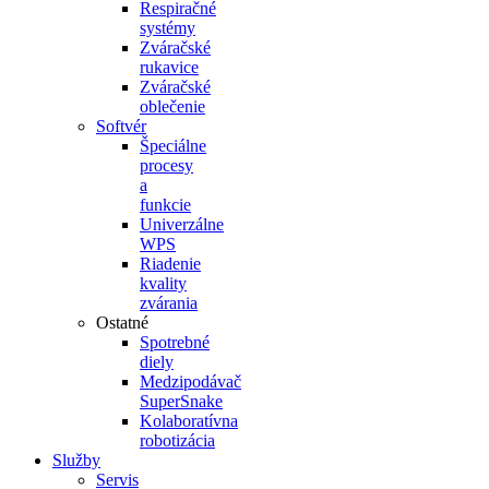
Respiračné
systémy
Zváračské
rukavice
Zváračské
oblečenie
Softvér
Špeciálne
procesy
a
funkcie
Univerzálne
WPS
Riadenie
kvality
zvárania
Ostatné
Spotrebné
diely
Medzipodávač
SuperSnake
Kolaboratívna
robotizácia
Služby
Servis