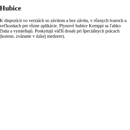
Hubice
K dispozícii vo verziách so závitom a bez závitu, v rôznych tvaroch a
veľkostiach pre rôzne aplikácie.
Plynové hubice Kemppi sa ľahko
čistia a vymieňajú.
Poskytujú väčší dosah pri špeciálnych prácach
(korene, zváranie v úzkej medzere).