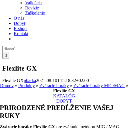
Validácia
Revízie
Zaškolenie
O nás
Dopyt
E-shop
Kontakt
Hľadať:
Flexlite GX
Flexlite GX
pbarka
2021-08-10T15:18:32+02:00
Domov
»
Produkty
»
Zváracie horáky
»
Zváracie horáky MIG/MAG
Flexlite GX
KATALÓG
DOPYT
PRIRODZENÉ PREDĹŽENIE VAŠEJ
RUKY
Zváracie horáky Flexlite GX
pre zváranie metódou MIG / MAG