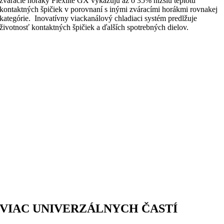
zváracie horáky Flexlite GX vykazujú až o 35% nižšiu teplotu
kontaktných špičiek v porovnaní s inými zváracími horákmi rovnakej
kategórie. Inovatívny viackanálový chladiaci systém predlžuje
životnosť kontaktných špičiek a ďalších spotrebných dielov.
VIAC UNIVERZÁLNYCH ČASTÍ