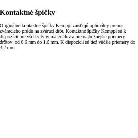
Kontaktné špičky
Originálne kontaktné špičky Kemppi zaisťujú optimálny prenos
zváracieho prúdu na zvárací drôt.
Kontaktné špičky Kemppi sú k
dispozícii pre všetky typy materiálov a pre najbežnejšie priemery
drôtov: od 0,6 mm do 1,6 mm.
K dispozícii sú tiež väčšie priemery do
3,2 mm.