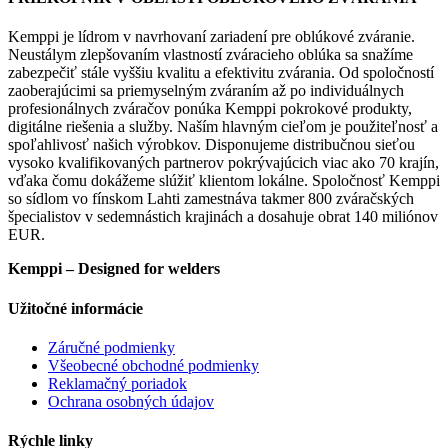
Kemppi je lídrom v navrhovaní zariadení pre oblúkové zváranie.
Neustálym zlepšovaním vlastností zváracieho oblúka sa snažíme
zabezpečiť stále vyššiu kvalitu a efektivitu zvárania. Od spoločností
zaoberajúcimi sa priemyselným zváraním až po individuálnych
profesionálnych zváračov ponúka Kemppi pokrokové produkty,
digitálne riešenia a služby. Naším hlavným cieľom je použiteľnosť a
spoľahlivosť našich výrobkov. Disponujeme distribučnou sieťou
vysoko kvalifikovaných partnerov pokrývajúcich viac ako 70 krajín,
vďaka čomu dokážeme slúžiť klientom lokálne. Spoločnosť Kemppi
so sídlom vo fínskom Lahti zamestnáva takmer 800 zváračských
špecialistov v sedemnástich krajinách a dosahuje obrat 140 miliónov
EUR.
Kemppi – Designed for welders
Užitočné informácie
Záručné podmienky
Všeobecné obchodné podmienky
Reklamačný poriadok
Ochrana osobných údajov
Rýchle linky