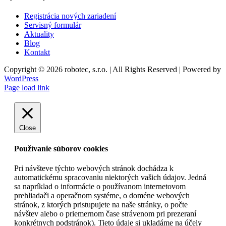
Registrácia nových zariadení
Servisný formulár
Aktuality
Blog
Kontakt
Copyright © 2026 robotec, s.r.o. | All Rights Reserved | Powered by
WordPress
Facebook
Instagram
YouTube
LinkedIn
X
Page load link
Close
Používanie súborov cookies
Pri návšteve týchto webových stránok dochádza k
automatickému spracovaniu niektorých vašich údajov. Jedná
sa napríklad o informácie o používanom internetovom
prehliadači a operačnom systéme, o doméne webových
stránok, z ktorých pristupujete na naše stránky, o počte
návštev alebo o priemernom čase strávenom pri prezeraní
konkrétnych podstránok). Tieto údaje si ukladáme na účely