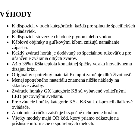
VÝHODY
K dispozícii v troch kategóriách, každá pre splnenie špecifickýc
požiadaviek.
K dispozícii sú verzie chladené plynom alebo vodou.
Káblové objímky s guľkovými kĺbmi znižujú namáhanie
zápästia.
Každý zvárací horák je dodávaný so špeciálnou rukoväťou pre
uľahčenie zvárania dlhých zvarov.
Až o 35% nižšia teplota kontaktnej špičky vďaka inovatívnemu
dizajnu krku.
Originálny spotrebný materiál Kemppi zaručuje dlhú životnosť.
Menej spotrebného materiálu znamená nižšie náklady na
skladové zásoby.
Zváracie horáky GX kategórie K8 sú vybavené voliteľnými
LED pracovnými svetlami.
Pre zváracie horáky kategórie K5 a K8 sú k dispozícii diaľkové
ovládače.
Anatomická rúčka zaisťuje bezpečné uchopenie horáku.
Všetky modely majú QR kód, ktorý priamo odkazuje na
príslušné informácie o spotrebných dieloch.