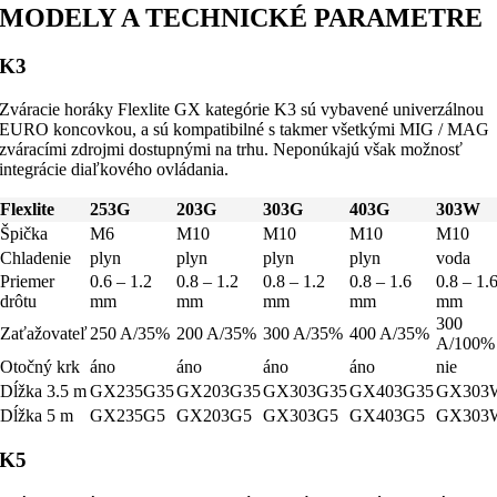
MODELY A TECHNICKÉ PARAMETRE
K3
Zváracie horáky Flexlite GX kategórie K3 sú vybavené univerzálnou
EURO koncovkou, a sú kompatibilné s takmer všetkými MIG / MAG
zváracími zdrojmi dostupnými na trhu. Neponúkajú však možnosť
integrácie diaľkového ovládania.
Flexlite
253G
203G
303G
403G
303W
Špička
M6
M10
M10
M10
M10
Chladenie
plyn
plyn
plyn
plyn
voda
Priemer
0.6 – 1.2
0.8 – 1.2
0.8 – 1.2
0.8 – 1.6
0.8 – 1.
drôtu
mm
mm
mm
mm
mm
300
Zaťažovateľ
250 A/35%
200 A/35%
300 A/35%
400 A/35%
A/100%
Otočný krk
áno
áno
áno
áno
nie
Dĺžka 3.5 m
GX235G35
GX203G35
GX303G35
GX403G35
GX303
Dĺžka 5 m
GX235G5
GX203G5
GX303G5
GX403G5
GX303
K5