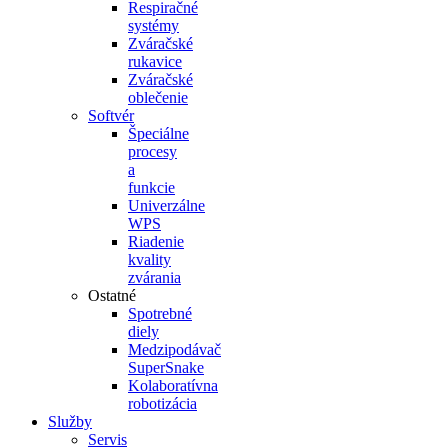
Respiračné
systémy
Zváračské
rukavice
Zváračské
oblečenie
Softvér
Špeciálne
procesy
a
funkcie
Univerzálne
WPS
Riadenie
kvality
zvárania
Ostatné
Spotrebné
diely
Medzipodávač
SuperSnake
Kolaboratívna
robotizácia
Služby
Servis