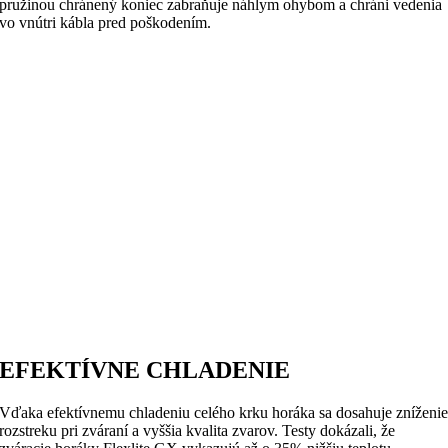
pružinou chránený koniec zabraňuje náhlym ohybom a chráni vedenia
vo vnútri kábla pred poškodením.
EFEKTÍVNE CHLADENIE
Vďaka efektívnemu chladeniu celého krku horáka sa dosahuje zníženi
rozstreku pri zváraní a vyššia kvalita zvarov. Testy dokázali, že