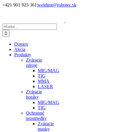
Skip
+421 901 923 361
|
welding@robotec.sk
to
Facebook
Instagram
YouTube
LinkedIn
X
content
Hľadať:
Domov
Akcia
Produkty
Zváracie
zdroje
MIG/MAG
TIG
MMA
LASER
Zváracie
horáky
MIG/MAG
TIG
Ochranné
prostriedky
Zváracie
masky