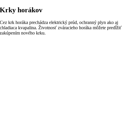
Krky horákov
Cez krk horáka prechádza elektrický prúd, ochranný plyn ako aj
chladiaca kvapalina.
Životnosť zváracieho horáka môžete predĺžiť
zakúpením nového krku.