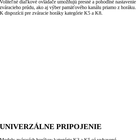
Voliteľné diaľkové ovládače umožňujú presné a pohodlné nastavenie
zváracieho prúdu, ako aj výber pamäťového kanálu priamo z horáku.
K dispozícii pre zváracie horáky kategórie K5 a K8.
UNIVERZÁLNE PRIPOJENIE
Modely zváracích horákov kategórie K3 a K5 sú vybavené