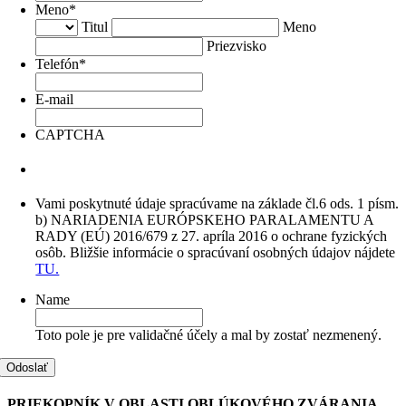
Meno
*
Titul
Meno
Priezvisko
Telefón
*
E-mail
CAPTCHA
Vami poskytnuté údaje spracúvame na základe čl.6 ods. 1 písm.
b) NARIADENIA EURÓPSKEHO PARALAMENTU A
RADY (EÚ) 2016/679 z 27. apríla 2016 o ochrane fyzických
osôb. Bližšie informácie o spracúvaní osobných údajov nájdete
TU.
Name
Toto pole je pre validačné účely a mal by zostať nezmenený.
PRIEKOPNÍK V OBLASTI OBLÚKOVÉHO ZVÁRANIA