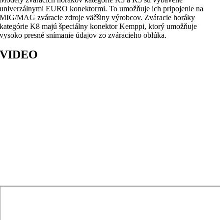
univerzálnymi EURO konektormi. To umožňuje ich pripojenie na
MIG/MAG zváracie zdroje väčšiny výrobcov. Zváracie horáky
kategórie K8 majú špeciálny konektor Kemppi, ktorý umožňuje
vysoko presné snímanie údajov zo zváracieho oblúka.
VIDEO