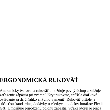
ERGONOMICKÁ RUKOVÄŤ
Anatomicky tvarovaná rukoväť umožňuje pevný úchop a znižuje
zaťaženie zápästia pri zváraní. Kryt rukoväte, spúšť a diaľkové
ovládanie sa dajú ľahko a rýchlo vymeniť. Rukoväť pištole je
súčasťou štandardnej dodávky u všetkých modelov horákov Flexlite
GX. Umožňuje prirodzenú polohu zápästia, vďaka ktorej je práca