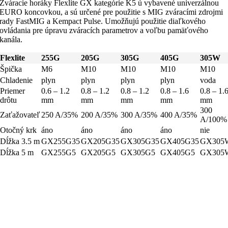
Zváracie horáky Flexlite GX kategórie K5 ú vybavené univerzálnou
EURO koncovkou, a sú určené pre použitie s MIG zváracími zdrojmi
rady FastMIG a Kempact Pulse. Umožňujú použitie diaľkového
ovládania pre úpravu zváracích parametrov a voľbu pamäťového
kanála.
Flexlite
255G
205G
305G
405G
305W
Špička
M6
M10
M10
M10
M10
Chladenie
plyn
plyn
plyn
plyn
voda
Priemer
0.6 – 1.2
0.8 – 1.2
0.8 – 1.2
0.8 – 1.6
0.8 – 1.
drôtu
mm
mm
mm
mm
mm
300
Zaťažovateľ
250 A/35%
200 A/35%
300 A/35%
400 A/35%
A/100%
Otočný krk
áno
áno
áno
áno
nie
Dĺžka 3.5 m
GX255G35
GX205G35
GX305G35
GX405G35
GX305
Dĺžka 5 m
GX255G5
GX205G5
GX305G5
GX405G5
GX305