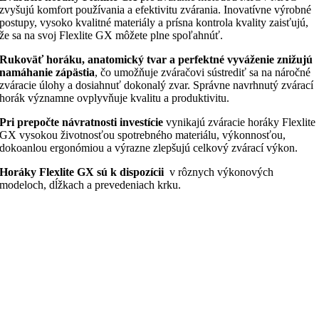
zvyšujú komfort používania a efektivitu zvárania.
Inovatívne výrobné
postupy, vysoko kvalitné materiály a prísna kontrola kvality zaisťujú,
že sa na svoj Flexlite GX môžete plne spoľahnúť.
Rukoväť horáku, anatomický tvar a perfektné vyváženie znižujú
namáhanie zápästia
, čo umožňuje zváračovi sústrediť sa na náročné
zváracie úlohy a dosiahnuť dokonalý zvar.
Správne navrhnutý zvárací
horák
významne ovplyvňuje kvalitu a produktivitu.
Pri prepočte návratnosti investície
vynikajú zváracie horáky Flexlite
GX vysokou životnosťou spotrebného materiálu, výkonnosťou,
dokoanlou ergonómiou a výrazne zlepšujú celkový zvárací výkon.
Horáky Flexlite GX sú k dispozícii
v rôznych výkonových
modeloch, dĺžkach a prevedeniach krku.